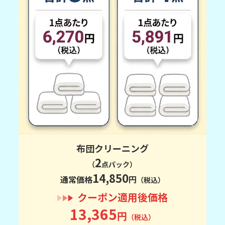
布団クリーニング
2
（
点パック）
14,850
通常価格
円
（税込）
クーポン適用後価格
13,365
円
（税込）