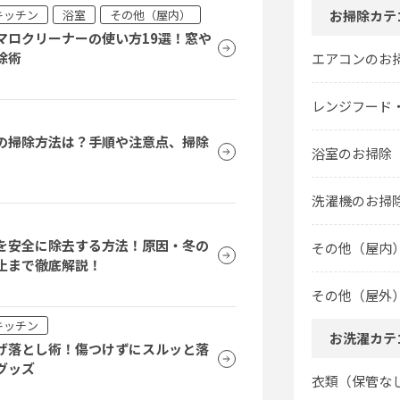
キッチン
浴室
その他（屋内）
お掃除カテ
マロクリーナーの使い方19選！窓や
除術
エアコンのお
レンジフード
の掃除方法は？手順や注意点、掃除
浴室のお掃除
洗濯機のお掃
を安全に除去する方法！原因・冬の
その他（屋内
止まで徹底解説！
その他（屋外
キッチン
お洗濯カテ
げ落とし術！傷つけずにスルッと落
グッズ
衣類（保管な