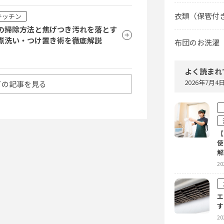
衣類（保管付
キッチン
の掃除方法と焦げつき汚れを落とす
煮洗い・つけ置き術を徹底解説
布団のお洗濯
よく読まれ
2026年7月
ての記事を見る
【
使
解
20
エ
す
20