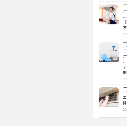
【
方
20
ア
徹
20
エ
除
20