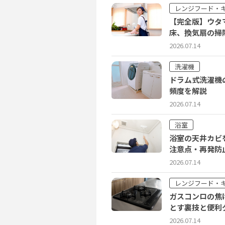
レンジフード・
【完全版】ウタ
床、換気扇の掃
2026.07.14
洗濯機
ドラム式洗濯機
頻度を解説
2026.07.14
浴室
浴室の天井カビ
注意点・再発防
2026.07.14
レンジフード・
ガスコンロの焦
とす裏技と便利
2026.07.14