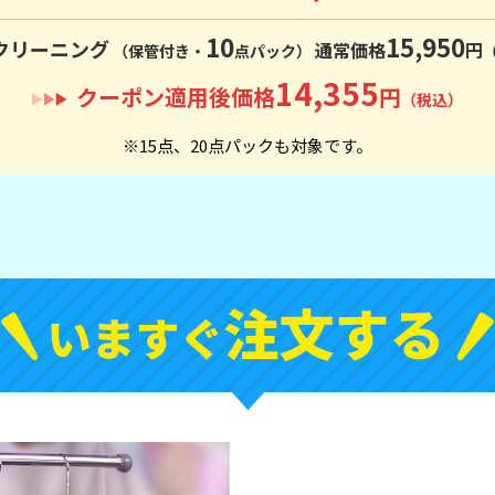
10
15,950
クリーニング
通常価格
円
（保管付き・
点パック）
14,355
クーポン適用後価格
円
（税込）
※15点、20点パックも対象です。