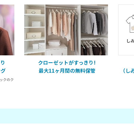
たり
クローゼットがすっきり!
ング
最大11ヶ月間の無料保管
（し
ックのク