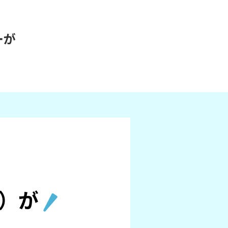
ーが
）が