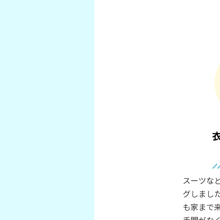
スーツな
グしまし
も家まで