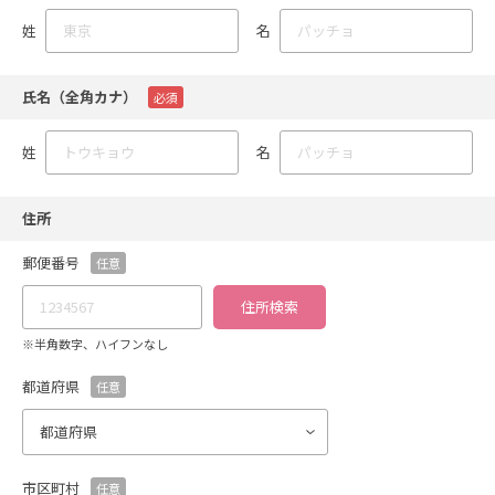
姓
名
氏名（全角カナ）
必須
姓
名
住所
郵便番号
任意
住所検索
※半角数字、ハイフンなし
都道府県
任意
市区町村
任意