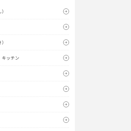
し）
き）
・キッチン
）