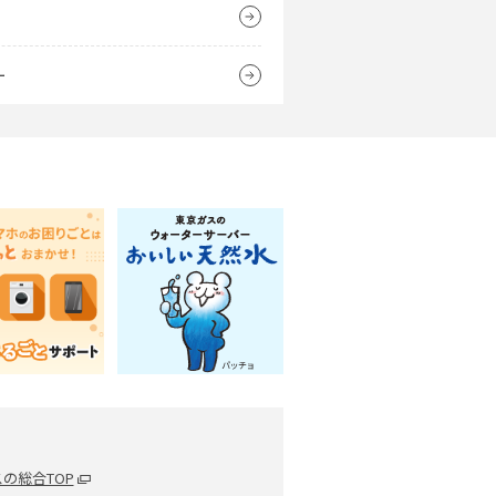
）
ー
の総合TOP