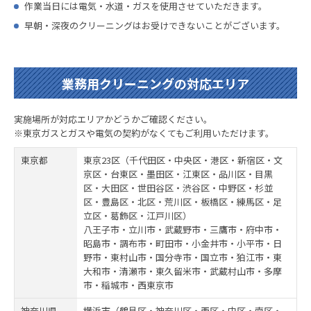
作業当日には電気・水道・ガスを使用させていただきます。
早朝・深夜のクリーニングはお受けできないことがございます。
業務用クリーニングの対応エリア
実施場所が対応エリアかどうかご確認ください。
※東京ガスとガスや電気の契約がなくてもご利用いただけます。
東京都
東京23区（千代田区・中央区・港区・新宿区・文
京区・台東区・墨田区・江東区・品川区・目黒
区・大田区・世田谷区・渋谷区・中野区・杉並
区・豊島区・北区・荒川区・板橋区・練馬区・足
立区・葛飾区・江戸川区）
八王子市・立川市・武蔵野市・三鷹市・府中市・
昭島市・調布市・町田市・小金井市・小平市・日
野市・東村山市・国分寺市・国立市・狛江市・東
大和市・清瀬市・東久留米市・武蔵村山市・多摩
市・稲城市・西東京市
神奈川県
横浜市（鶴見区・神奈川区・西区・中区・南区・