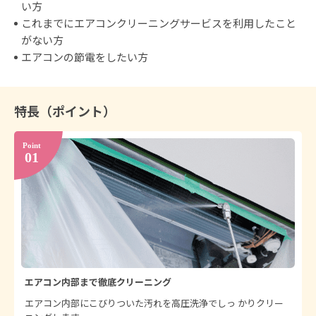
料金：
円
い方
作業時間（めやす）：約15分
これまでにエアコンクリーニングサービスを利用したこと
詳しく見る
がない方
エアコンの節電をしたい方
特長（ポイント）
エアコン内部まで徹底クリーニング
エアコン内部にこびりついた汚れを高圧洗浄でしっ かりクリー