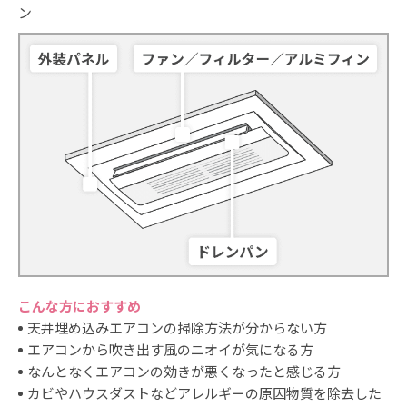
ン
作業時間（めやす）：約15分
詳しく見る
換気口・換気扇（居室用）
1,650
料金：
円
作業時間（めやす）：約10分
詳しく見る
窓・網戸・サッシ（掃出し窓）／1セット
6,600
料金：
円
作業時間（めやす）：約45分
詳しく見る
窓・網戸・サッシ（腰高窓）／1セット
4,950
こんな方におすすめ
料金：
円
天井埋め込みエアコンの掃除方法が分からない方
作業時間（めやす）：約30分
エアコンから吹き出す風のニオイが気になる方
詳しく見る
なんとなくエアコンの効きが悪くなったと感じる方
窓・網戸・サッシ（小窓）／1セット
カビやハウスダストなどアレルギーの原因物質を除去した
3,300