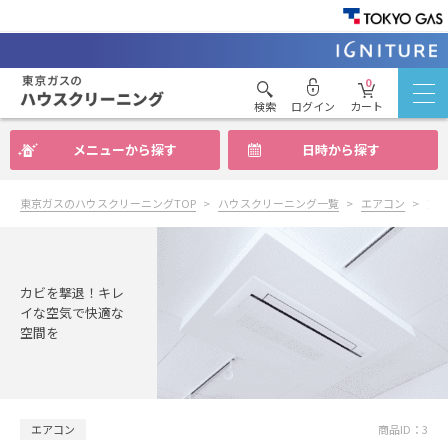
0
検索
ログイン
カート
メニューから探す
日時から探す
東京ガスのハウスクリーニングTOP
ハウスクリーニング一覧
エアコン
天
カビを撃退！キレ
イな空気で快適な
空間を
エアコン
商品ID：3