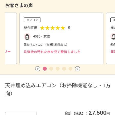
お客さまの声
エアコン
★★★★★
総合評価
総
5
40代・女性
壁
壁掛けエアコン（お掃除機能なし）
でクリー
満
洗浄後の汚れた水を見て驚愕しました
天井埋め込みエアコン（お掃除機能なし・1方
向）
27,500
合計
（税込）：
円