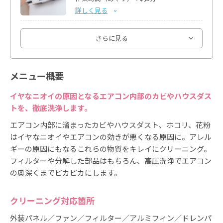
詳しく見る
防カビコーティング（天井埋め込みエアコ
さらに見る
ン）
5,500
料金：
円
作業時間（めやす）：約10分
メニュー概要
詳しく見る
イヤなニオイの原因となるエアコン内部のカビやハウスダス
室外機
トを、徹底洗浄します。
3,300
料金：
円
作業時間（めやす）：約15分
エアコン内部に溜まったカビやハウスダスト、ホコリ、花粉
詳しく見る
はイヤなニオイやエアコンの効きが悪くなる原因に。アレル
ギーの原因にもなるこれらの物質をキレイにクリーニング。
エコ洗浄
フィルターや分解した部品はもちろん、高圧洗浄でエアコン
1,100
料金：
円
の奥深くまでピカピカにします。
作業時間（めやす）：約15分
詳しく見る
クリーニング対応箇所
スチーム除菌
外装パネル／ファン／フィルター／アルミフィン／ドレンパ
3,300
料金：
円