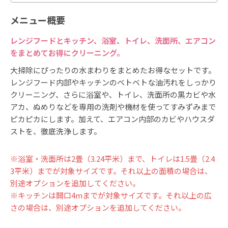
詳しく見る
メニュー概要
エコ洗浄
レンジフードとキッチン、浴室、トイレ、洗面所、エアコン
1,100
料金：
円
をまとめてお得にクリーニング。
作業時間（めやす）：約15分
詳しく見る
大掃除にぴったりの水まわりをまとめたお得なセットです。
レンジフード内部やキッチンのベトベトな油汚れをしっかり
スチーム除菌
クリーニング、さらに浴室や、トイレ、洗面所の黒カビや水
3,300
料金：
円
アカ、ぬめりなどを専用の洗剤や機材を使ってすみずみまで
作業時間（めやす）：約15分
ピカピカにします。加えて、エアコン内部のカビやハウスダ
詳しく見る
ストを、徹底洗浄します。
換気口・換気扇（居室用）
1,650
※浴室・洗面所は2畳（3.24平米）まで、トイレは1.5畳（2.4
料金：
円
3平米）までが対象サイズです。それ以上の面積の場合は、
作業時間（めやす）：約10分
別途オプションを追加してください。
詳しく見る
※キッチンは開口4mまでが対象サイズです。それ以上の広
汚れ防止コーティング（浴槽）
さの場合は、別途オプションを追加してください。
9,900
料金：
円