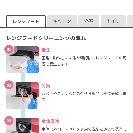
窓・網戸・サッシ（腰高窓）／1セット
4,950
料金：
円
作業時間（めやす）：約30分
キッチン
浴室
トイレ
レンジフード
詳しく見る
レンジフードクリーニングの流れ
窓・網戸・サッシ（小窓）／1セット
3,300
料金：
円
01
養生
作業時間（めやす）：約15分
正常に動作しているか確認後、レンジフードの周
詳しく見る
辺を養生します。
02
分解
カバーやファンなどの外せる部品は全て分解しま
す。
03
本体洗浄
本体（外側・内側）を専用の洗剤と道具で洗浄し