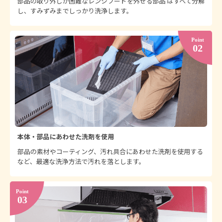
部品の取り外しが困難なレンジフードを外せる部品 はすべて分解
3,300
料金：
円
し、すみずみまでしっかり洗浄します。
作業時間（めやす）：約15分
詳しく見る
キッチン（Ⅱ型・アイランド型・ペニンシ
ュラ型）間口1m追加
3,300
料金：
円
作業時間（めやす）：約15分
詳しく見る
食洗機内部
3,300
料金：
円
本体・部品にあわせた洗剤を使用
作業時間（めやす）：約30分
詳しく見る
部品の素材やコーティング、汚れ具合にあわせた洗剤を使用する
など、最適な洗浄方法で汚れを落とします。
オーブン内部
3,300
料金：
円
作業時間（めやす）：約30分
詳しく見る