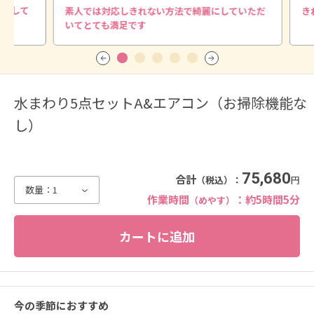
麗にして
素人では対応しきれない方法で綺麗にしていただ
き
いてとても満足です
水まわり5点セットA&エアコン（お掃除機能な
し）
75,680
合計
（税込）：
円
数量：
1
作業時間
：約5時間5分
（めやす）
今の季節におすすめ