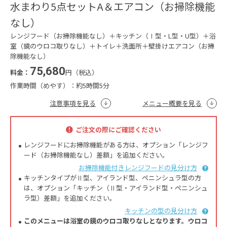
水まわり5点セットA＆エアコン（お掃除機能
なし）
レンジフード（お掃除機能なし）＋キッチン（Ⅰ型・L型・U型）＋浴
室（鏡のウロコ取りなし）＋トイレ＋洗面所＋壁掛けエアコン（お掃
除機能なし）
75,680
料金：
円（税込）
作業時間（めやす）：
約5時間5分
注意事項を見る
メニュー概要を見る
ご注文の際にご確認ください
レンジフードにお掃除機能がある方は、オプション「レンジフ
ード（お掃除機能なし）差額」を追加ください。
お掃除機能付きレンジフードの見分け方
キッチンタイプがⅡ型、アイランド型、ペニンシュラ型の方
は、オプション「キッチン（Ⅱ型・アイランド型・ペニンシュ
ラ型）差額」を追加ください。
キッチンの型の見分け方
このメニューは浴室の鏡のウロコ取りなしとなります。ウロコ