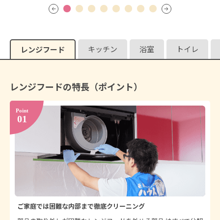
作業時間（めやす）：約1時間
詳しく見る
レンジフード（お掃除機能付き）差額
4,400
キッチン
浴室
トイレ
料金：
円
レンジフード
作業時間（めやす）：約30分
詳しく見る
レンジフードの特長（ポイント）
汚れ防止コーティング（シンク）
5,500
料金：
円
作業時間（めやす）：約15分
詳しく見る
キッチンⅡ型・アイランド型・ペニンシュ
ラ型差額
3,300
料金：
円
作業時間（めやす）：約30分
詳しく見る
ご家庭では困難な内部まで徹底クリーニング
キッチン（I型・L型・U型）間口1m追加