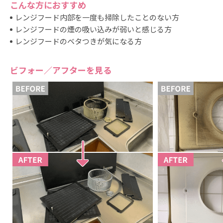
作業時間（めやす）：約45分
こんな方におすすめ
詳しく見る
レンジフード内部を一度も掃除したことのない方
レンジフードの煙の吸い込みが弱いと感じる方
浴室換気扇（乾燥機能なし）
レンジフードのベタつきが気になる方
5,500
料金：
円
作業時間（めやす）：約30分
ビフォー／アフターを見る
詳しく見る
ブラインド
3,300
料金：
円
作業時間（めやす）：約15分
詳しく見る
浴室1畳（1.62平米）追加
5,500
料金：
円
作業時間（めやす）：約30分
詳しく見る
換気ダクト
9,900
料金：
円