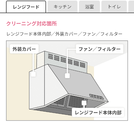
作業時間（めやす）：約30分
キッチン
浴室
トイレ
レンジフード
詳しく見る
追いだき配管内除菌洗浄
クリーニング対応箇所
4,400
料金：
円
レンジフード本体内部／外装カバー／ファン／フィルター
作業時間（めやす）：約30分
詳しく見る
エプロン内部
4,400
料金：
円
作業時間（めやす）：約30分
詳しく見る
防カビコーティング（浴室）
6,600
料金：
円
作業時間（めやす）：約30分
詳しく見る
浴室換気扇（乾燥機能付き）
8,800
料金：
円