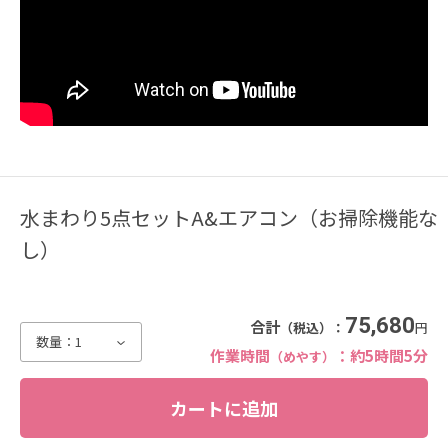
洗面所1畳（1.62平米）追加
3,300
料金：
円
作業時間（めやす）：約15分
詳しく見る
洗面ボウル（2個目）
3,300
料金：
円
作業時間（めやす）：約15分
詳しく見る
水まわり5点セットA&エアコン（お掃除機能な
換気扇（一辺30cm以上）
し）
5,500
料金：
円
作業時間（めやす）：約30分
詳しく見る
75,680
合計
（税込）：
円
数量：
1
窓・網戸・サッシ（掃出し窓）／1セット
作業時間
：約5時間5分
（めやす）
6,600
料金：
円
作業時間（めやす）：約45分
詳しく見る