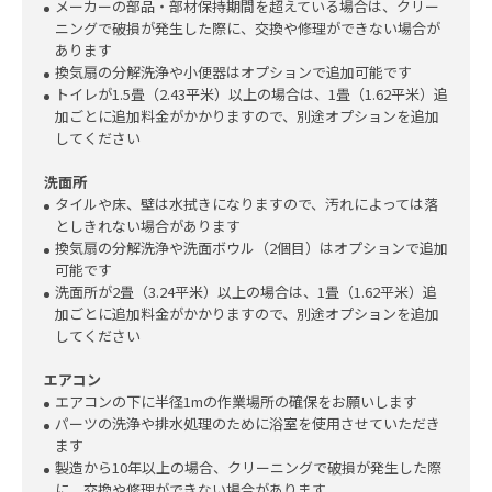
メーカーの部品・部材保持期間を超えている場合は、クリー
ニングで破損が発生した際に、交換や修理ができない場合が
あります
換気扇の分解洗浄や小便器はオプションで追加可能です
トイレが1.5畳（2.43平米）以上の場合は、1畳（1.62平米）追
加ごとに追加料金がかかりますので、別途オプションを追加
してください
洗面所
タイルや床、壁は水拭きになりますので、汚れによっては落
としきれない場合があります
換気扇の分解洗浄や洗面ボウル（2個目）はオプションで追加
可能です
洗面所が2畳（3.24平米）以上の場合は、1畳（1.62平米）追
加ごとに追加料金がかかりますので、別途オプションを追加
してください
エアコン
エアコンの下に半径1mの作業場所の確保をお願いします
パーツの洗浄や排水処理のために浴室を使用させていただき
ます
製造から10年以上の場合、クリーニングで破損が発生した際
に、交換や修理ができない場合があります