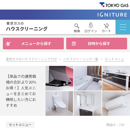
0
検索
ログイン
カート
メニューから探す
日時から探す
東京ガスのハウスクリーニングTOP
ハウスクリーニング一覧
セットメニュー
【単品での通常価
格の合計より20％
お得！】人気メニ
ューをまとめてお
掃除したい方にお
すすめ
セットメニュー
商品ID：228