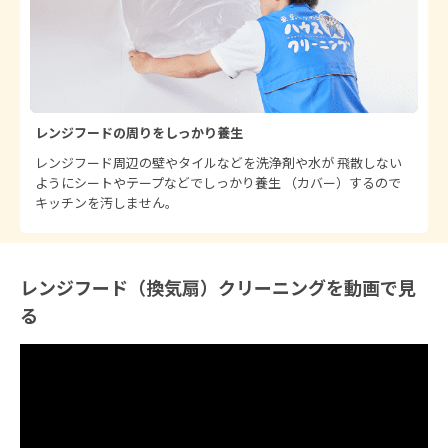
電子レンジ内部
3,300
料金：
円
作業時間（めやす）：約30分
詳しく見る
トイレ2箇所目以降
レンジフードの周りをしっかり養生
13,200
料金：
円
レンジフード周辺の壁やタイルなどを洗浄剤や水が 飛散しない
作業時間（めやす）：約45分
ようにシートやテープなどでしっかり養生 （カバー）するので
詳しく見る
キッチンを汚しません。
トイレ1畳（1.62平米）追加
3,300
料金：
円
作業時間（めやす）：約15分
レンジフード（換気扇）クリーニングを動画で見
詳しく見る
る
小便器
6,600
料金：
円
作業時間（めやす）：約30分
詳しく見る