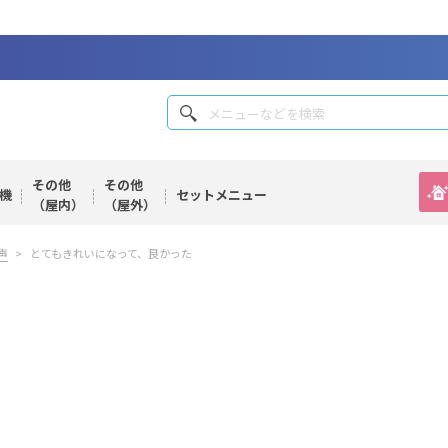
その他
その他
機
セット
メニュー
（屋内）
（屋外）
声
とてもきれいになって、良かった