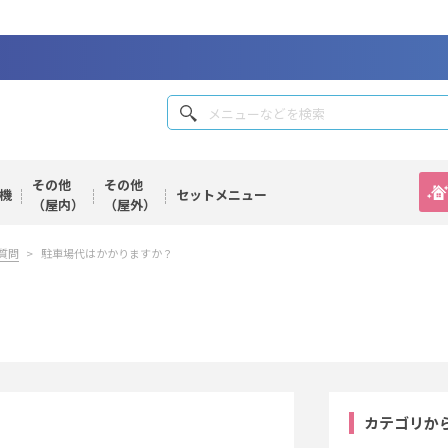
その他
その他
機
セット
メニュー
（屋内）
（屋外）
質問
駐車場代はかかりますか？
カテゴリか