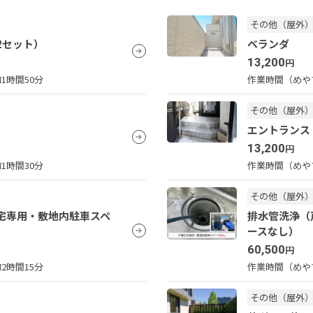
その他（屋外
2セット）
ベランダ
13,200
円
1時間50分
作業時間（めや
その他（屋外
エントランス
13,200
円
1時間30分
作業時間（めや
その他（屋外
宅専用・敷地内駐車スペ
排水管洗浄（
ースなし）
60,500
円
2時間15分
作業時間（めや
その他（屋外