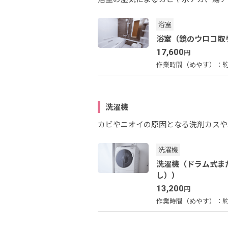
浴室
浴室（鏡のウロコ取
17,600
円
作業時間（めやす）：
約
洗濯機
カビやニオイの原因となる洗剤カスや
洗濯機
洗濯機（ドラム式ま
し））
13,200
円
作業時間（めやす）：
約