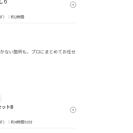
しり
す）：
約2時間
届かない箇所も、プロにまとめてお任せ
ー
セットB
す）：
約4時間50分