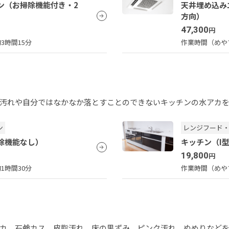
ン（お掃除機能付き・2
天井埋め込み
方向）
47,300
円
3時間15分
作業時間（めや
汚れや自分ではなかなか落とすことのできないキッチンの水アカ
ン
レンジフード
除機能なし）
キッチン（I
19,800
円
1時間30分
作業時間（めや
カ、石鹸カス、皮脂汚れ、床の黒ずみ、ピンク汚れ、ぬめりなど