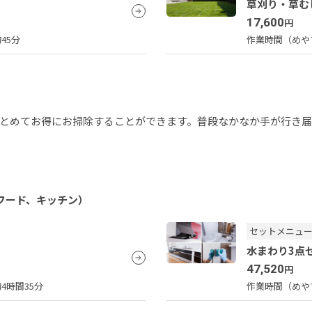
）
草刈り・草む
17,600
円
45分
作業時間（めや
とめてお得にお掃除することができます。普段なかなか手が行き
フード、キッチン）
セットメニュ
水まわり3点
47,520
円
4時間35分
作業時間（めや