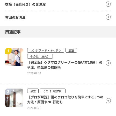
衣類（保管付き）のお洗濯
布団のお洗濯
関連記事
レンジフード・キッチン
浴室
その他（屋内）
【完全版】ウタマロクリーナーの使い方19選！窓
や床、換気扇の掃除術
2026.07.14
浴室
その他（屋内）
【プロが解説】鏡のウロコ取りを簡単にする3つの
方法！原因やNG行動も
2026.06.26