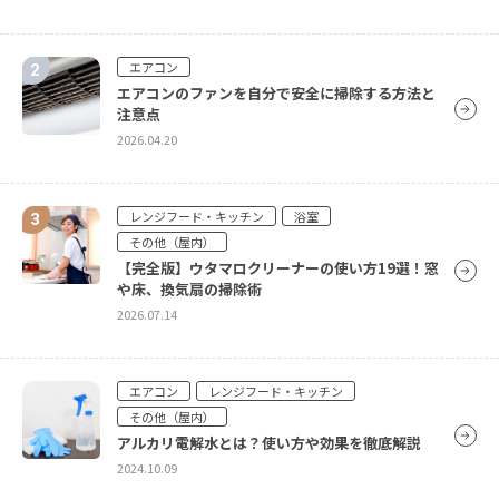
レンジフード・キッチン
エアコン
浴室
エアコンのファンを自分で安全に掃除する方法と
その他（屋内）
その他（屋外）
注意点
排水口が臭い原因と対処法！キッチン・お風呂・
洗面所の消えないニオイをまるっと解決
2026.04.20
2024.10.09
レンジフード・キッチン
浴室
レンジフード・キッチン
その他（屋内）
浴室
【完全版】ウタマロクリーナーの使い方19選！窓
その他（屋内）
や床、換気扇の掃除術
水まわりのコーティングで掃除をラクに！おすすめ
のコーティング剤5選をご紹介
2026.07.14
2024.10.09
エアコン
レンジフード・キッチン
レンジフード・キッチン
その他（屋内）
浴室
アルカリ電解水とは？使い方や効果を徹底解説
その他（屋内）
水栓のカルキ汚れの落とし方！手順や注意点
2024.10.09
2023.04.05