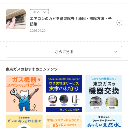
エアコン
エアコンのカビを徹底除去！原因・掃除方法・予
防策
2026.04.20
洗濯機
さらに見る
オキシクリーンで洗濯槽をピカピカに！オキシ漬け
のやり方をご紹介！
東京ガスのおすすめコンテンツ
2024.10.09
エアコン
エアコン掃除は意外と簡単！自分でエアコンを掃
除する方法を徹底解説
2026.04.20
レンジフード・キッチン