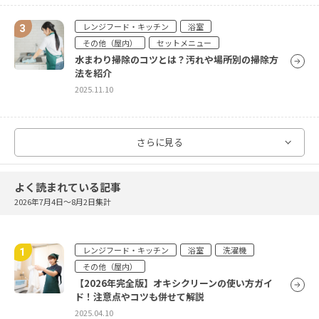
レンジフード・キッチン
浴室
その他（屋内）
セットメニュー
水まわり掃除のコツとは？汚れや場所別の掃除方
法を紹介
2025.11.10
レンジフード・キッチン
浴室
洗濯機
さらに見る
その他（屋内）
【2026年完全版】オキシクリーンの使い方ガイ
ド！注意点やコツも併せて解説
よく読まれている記事
2025.04.10
2026年7月4日〜8月2日集計
レンジフード・キッチン
レンジフード・キッチン
浴室
浴室
洗濯機
その他（屋内）
その他（屋内）
その他（屋外）
【2025年度版】年末の大掃除のコツは？掃除のポ
【2026年完全版】オキシクリーンの使い方ガイ
イントや時短テクを解説
ド！注意点やコツも併せて解説
2024.10.10
2025.04.10