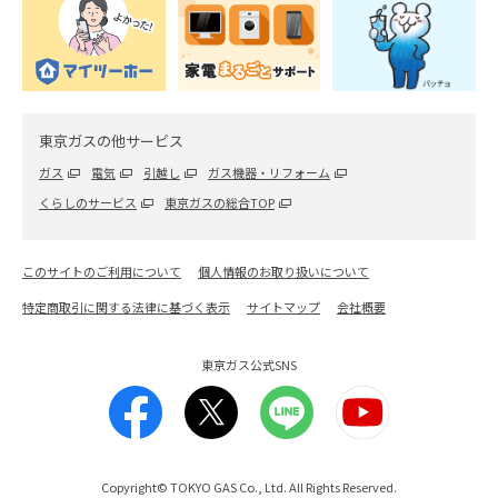
ステンレスシンクのサビはどう落とす？落とし方
と予防策を紹介
2026.06.26
東京ガスの他サービス
レンジフード・キッチン
セスキ炭酸ソーダと重曹は何が違う？目的や使い
ガス
電気
引越し
ガス機器・リフォーム
分けについて解説
くらしのサービス
東京ガスの総合TOP
2023.10.12
このサイトのご利用について
個人情報のお取り扱いについて
エアコン
特定商取引に関する法律に基づく表示
サイトマップ
会社概要
エアコンの室外機はどうやって掃除したらいい？掃
除方法を徹底解説！
東京ガス公式SNS
2026.04.20
Copyright© TOKYO GAS Co., Ltd. All Rights Reserved.