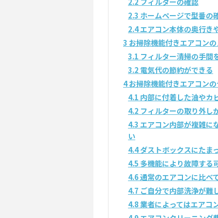
2.2
フィルターの確認
2.3
ホームページで型番の
2.4
エアコン本体の奥行き
3
お掃除機能付きエアコンの
3.1
フィルター清掃の手間
3.2
電気代の節約ができる
4
お掃除機能付きエアコンの
4.1
内部に付着した油やカ
4.2
フィルターの取り外し
4.3
エアコン内部が複雑に
い
4.4
ダストボックスにたま
4.5
多機能により故障する
4.6
通常のエアコンに比べ
4.7
ご自分で内部洗浄が難
4.8
業者によってはエアコ
4.9
エアコンクリーニング