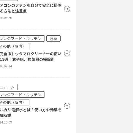
や故障の場合の対応方法をご紹介
アコンのファンを自分で安全に掃除
26.04.20
る方法と注意点
26.04.20
エアコン
アコンのドレンパンが汚れる原因と
レンジフード・キッチン
浴室
除方法
その他（屋内）
26.04.20
完全版】ウタマロクリーナーの使い
19選！窓や床、換気扇の掃除術
26.07.14
エアコン
アコン電気代を賢く抑える方法を紹
エアコン
26.04.20
レンジフード・キッチン
その他（屋内）
ルカリ電解水とは？使い方や効果を
底解説
24.10.09