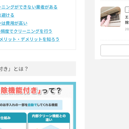
ーニングができない業者がある
は避ける
エ
除
ンは費用が高い
20
の頻度でクリーニングを行う
メリット・デメリットを知ろう
オ
に
付き」とは？
20
エ
ア
20