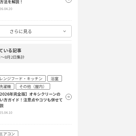
方法を解説！
26.04.20
エアコン
さらに見る
ロによるエアコンクリーニング内容
大公開！ 蓄積された内部のカビや
汚れがピカピカキレイに
ている記事
26.04.20
4日〜8月2日集計
エアコン
レンジフード・キッチン
浴室
アコンから水漏れ！？原因とすぐに
洗濯機
その他（屋内）
きる対策をご紹介
2026年完全版】オキシクリーンの
26.04.20
い方ガイド！注意点やコツも併せて
説
25.04.10
エアコン
貸のエアコンクリーニングはした方
いい？賃貸のエアコンのクリーニン
エアコン