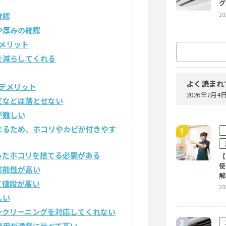
グ
20
確認
や厚みの確認
メリット
を減らしてくれる
プ
を
油
よく読まれ
デメリット
20
2026年7月
ビなどは落とせない
が難しい
なるため、ホコリやカビが付きやす
エ
で
ったホコリを捨てる必要がある
【
20
使
可能性が高い
解
て値段が高い
20
しい
賃
ンクリーニングを対応してくれない
が
費用が通常に比べて高い