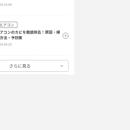
24.10.09
その他（屋内）
栓のカルキ汚れの落とし方！手順や
意点
エアコン
23.04.05
アコンのカビを徹底除去！原因・掃
方法・予防策
26.04.20
洗濯機
さらに見る
キシクリーンで洗濯槽をピカピカ
！オキシ漬けのやり方をご紹介！
24.10.09
エアコン
アコン掃除は意外と簡単！自分でエ
コンを掃除する方法を徹底解説
26.04.20