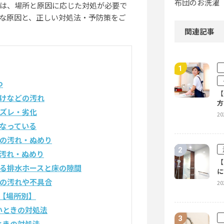
布団のお洗濯
は、場所と原因に応じた対処が必要で
な原因と、正しい対処法・予防策をご
関連記事
つ
【
受けなどの汚れ
方
ズレ・劣化
20
なっている
プの汚れ・ぬめり
汚れ・ぬめり
【
る排水ホースと床の隙間
に
管の汚れや不具合
20
【場所別】
いときの対処法
ときの対処法