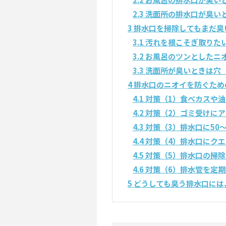
2.3
洗面所の排水口が臭い
3
排水口を掃除してもまだ臭
3.1
汚れを根こそぎ取りた
3.2
お風呂のツンとしたニ
3.3
洗面所が臭いときは穴
4
排水口のニオイを防ぐため
4.1
対策（1）食べカスや油
4.2
対策（2）ゴミ受けに
4.3
対策（3）排水口に50
4.4
対策（4）排水口にク
4.5
対策（5）排水口の掃
4.6
対策（6）排水管を定
5
どうしても臭う排水口には