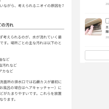
20
いながら、考えられるニオイの原因を7
水
注
20
どの汚れ
エ
除
ず考えられるのが、水が流れていく最
20
です。場所ごとの主な汚れは以下のと
油など
オ
に
脂汚れなど
20
アカなど
洗面所の排水口では石鹸カスが最初に
お風呂の場合はヘアキャッチャー）に
どがたまりやすいです。これらを放置
エ
ア
なります。
20