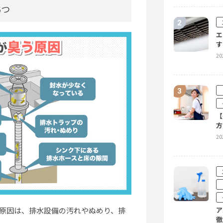
20
6つ
エ
す
20
【
は
20
【
方
20
水
に
ご
20
ア
原因は、排水設備の汚れやぬめり、排
徹
。