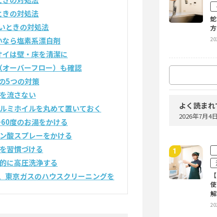
ときの対処法
蛇
いときの対処法
方
20
いなら塩素系漂白剤
オイは壁・床を清潔に
（オーバーフロー）も確認
の5つの対策
を流さない
よく読まれ
アルミホイルを丸めて置いておく
水
2026年7月
別
～60度のお湯をかける
20
エン酸スプレーをかける
除を習慣づける
期的に高圧洗浄する
【
、東京ガスのハウスクリーニングを
使
【
解
使
20
解