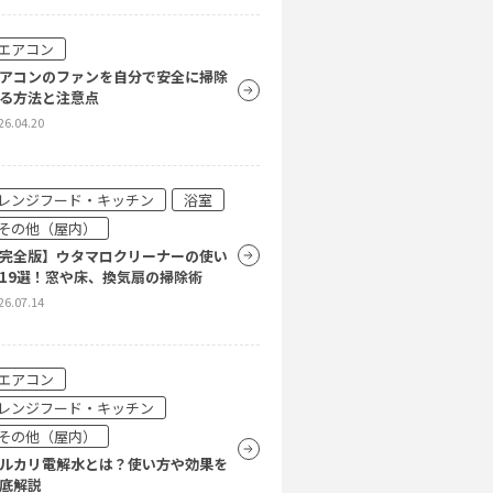
25.04.10
エアコン
アコンのファンを自分で安全に掃除
レンジフード・キッチン
浴室
る方法と注意点
その他（屋内）
26.04.20
その他（屋外）
2025年度版】年末の大掃除のコツ
？掃除のポイントや時短テクを解説
レンジフード・キッチン
浴室
24.10.10
その他（屋内）
完全版】ウタマロクリーナーの使い
19選！窓や床、換気扇の掃除術
レンジフード・キッチン
浴室
26.07.14
その他（屋内）
まわりのコーティングで掃除をラク
！おすすめのコーティング剤5選を
エアコン
紹介
レンジフード・キッチン
24.10.09
その他（屋内）
ルカリ電解水とは？使い方や効果を
底解説
レンジフード・キッチン
浴室