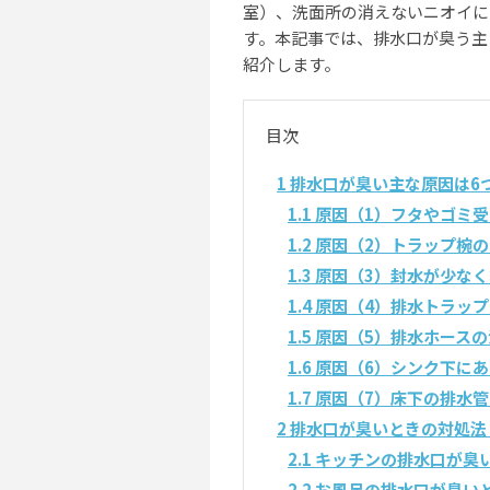
室）、洗面所の消えないニオイに
す。本記事では、排水口が臭う主
紹介します。
目次
1
排水口が臭い主な原因は6
1.1
原因（1）フタやゴミ
1.2
原因（2）トラップ椀の
1.3
原因（3）封水が少なく
1.4
原因（4）排水トラッ
1.5
原因（5）排水ホースの
1.6
原因（6）シンク下にあ
1.7
原因（7）床下の排水
2
排水口が臭いときの対処法
2.1
キッチンの排水口が臭
2.2
お風呂の排水口が臭い