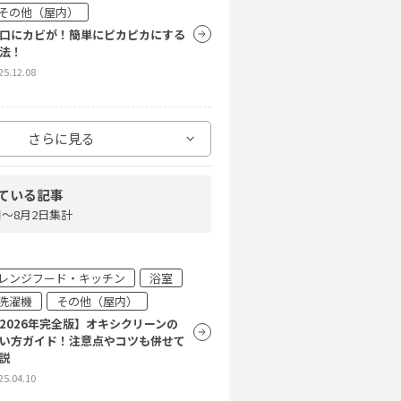
その他（屋内）
口にカビが！簡単にピカピカにする
法！
25.12.08
レンジフード・キッチン
浴室
さらに見る
その他（屋内）
セットメニュー
ている記事
まわり掃除のコツとは？汚れや場所
4日〜8月2日集計
の掃除方法を紹介
25.11.10
レンジフード・キッチン
浴室
洗濯機
その他（屋内）
レンジフード・キッチン
浴室
2026年完全版】オキシクリーンの
洗濯機
その他（屋内）
い方ガイド！注意点やコツも併せて
2026年完全版】オキシクリーンの
説
い方ガイド！注意点やコツも併せて
25.04.10
説