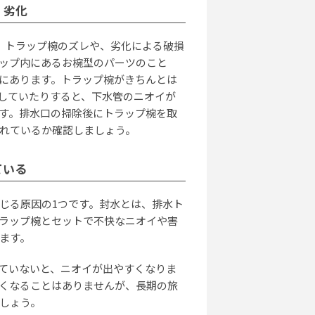
・劣化
、トラップ椀のズレや、劣化による破損
ス
ップ内にあるお椀型のパーツのこと
す
にあります。トラップ椀がきちんとは
20
していたりすると、下水管のニオイが
す。排水口の掃除後にトラップ椀を取
れているか確認しましょう。
セ
目
ている
20
じる原因の1つです。封水とは、排水ト
ラップ椀とセットで不快なニオイや害
ます。
エ
た
ていないと、ニオイが出やすくなりま
20
くなることはありませんが、長期の旅
しょう。