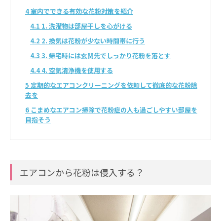
4
室内でできる有効な花粉対策を紹介
4.1
1. 洗濯物は部屋干しを心がける
4.2
2. 換気は花粉が少ない時間帯に行う
4.3
3. 帰宅時には玄関先でしっかり花粉を落とす
4.4
4. 空気清浄機を使用する
5
定期的なエアコンクリーニングを依頼して徹底的な花粉除
去を
6
こまめなエアコン掃除で花粉症の人も過ごしやすい部屋を
目指そう
エアコンから花粉は侵入する？