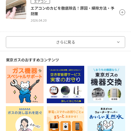
エアコン
エアコンのカビを徹底除去！原因・掃除方法・予
防策
2026.04.20
洗濯機
さらに見る
オキシクリーンで洗濯槽をピカピカに！オキシ漬け
のやり方をご紹介！
東京ガスのおすすめコンテンツ
2024.10.09
エアコン
エアコン掃除は意外と簡単！自分でエアコンを掃
除する方法を徹底解説
2026.04.20
レンジフード・キッチン
ステンレスシンクのサビはどう落とす？落とし方