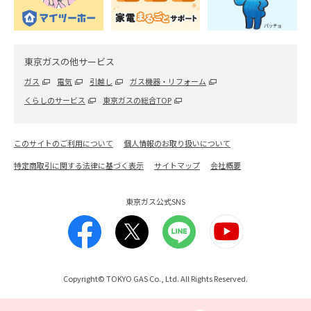
と予防策を紹介
2026.06.26
東京ガスの他サービス
レンジフード・キッチン
セスキ炭酸ソーダと重曹は何が違う？目的や使い
ガス
電気
引越し
ガス機器・リフォーム
分けについて解説
くらしのサービス
東京ガスの総合TOP
2023.10.12
このサイトのご利用について
個人情報のお取り扱いについて
エアコン
特定商取引に関する法律に基づく表示
サイトマップ
会社概要
エアコンの室外機はどうやって掃除したらいい？掃
除方法を徹底解説！
東京ガス公式SNS
2026.04.20
Copyright© TOKYO GAS Co., Ltd. All Rights Reserved.