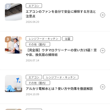
エアコンのドレンパンが汚れる原因と掃除方法
エアコン
2026.04.20
エアコンのファンを自分で安全に掃除する方法と
注意点
2026.04.20
エアコン
エアコン電気代を賢く抑える方法を紹介
レンジフード・キッチン
浴室
2026.04.20
その他（屋内）
【完全版】ウタマロクリーナーの使い方19選！窓
や床、換気扇の掃除術
エアコン
2026.07.14
エアコンのカビを徹底除去！原因・掃除方法・予
防策
2026.04.20
エアコン
レンジフード・キッチン
その他（屋内）
アルカリ電解水とは？使い方や効果を徹底解説
2024.10.09