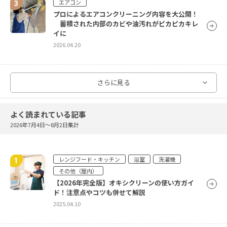
エアコン
プロによるエアコンクリーニング内容を大公開！
蓄積された内部のカビや油汚れがピカピカキレ
イに
2026.04.20
エアコン
さらに見る
エアコンから水漏れ！？原因とすぐにできる対策
をご紹介
2026.04.20
よく読まれている記事
2026年7月4日〜8月2日集計
エアコン
賃貸のエアコンクリーニングはした方がいい？賃
レンジフード・キッチン
浴室
洗濯機
貸のエアコンのクリーニングや故障の場合の対応
その他（屋内）
方法をご紹介
【2026年完全版】オキシクリーンの使い方ガイ
2026.04.20
ド！注意点やコツも併せて解説
2025.04.10
エアコン