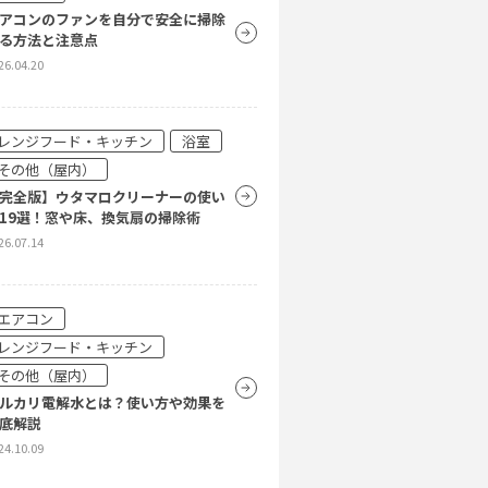
除方法
アコンのファンを自分で安全に掃除
26.04.20
る方法と注意点
26.04.20
エアコン
アコン電気代を賢く抑える方法を紹
レンジフード・キッチン
浴室
その他（屋内）
26.04.20
完全版】ウタマロクリーナーの使い
19選！窓や床、換気扇の掃除術
26.07.14
エアコン
アコンのカビを徹底除去！原因・掃
方法・予防策
エアコン
26.04.20
レンジフード・キッチン
その他（屋内）
ルカリ電解水とは？使い方や効果を
底解説
24.10.09