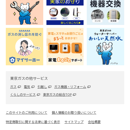
エアコン
エアコン掃除は意外と簡単！自分でエアコンを掃
除する方法を徹底解説
2026.04.20
レンジフード・キッチン
ステンレスシンクのサビはどう落とす？落とし方
と予防策を紹介
2026.06.26
東京ガスの他サービス
レンジフード・キッチン
セスキ炭酸ソーダと重曹は何が違う？目的や使い
ガス
電気
引越し
ガス機器・リフォーム
分けについて解説
くらしのサービス
東京ガスの総合TOP
2023.10.12
このサイトのご利用について
個人情報のお取り扱いについて
エアコン
特定商取引に関する法律に基づく表示
サイトマップ
会社概要
エアコンの室外機はどうやって掃除したらいい？掃