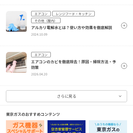
一軒家の方必見！カーポートの屋根の掃除方法を
ご紹介
2021.04.13
エアコン
レンジフード・キッチン
その他（屋内）
アルカリ電解水とは？使い方や効果を徹底解説
2024.10.09
エアコン
エアコンのカビを徹底除去！原因・掃除方法・予
防策
2026.04.20
洗濯機
さらに見る
オキシクリーンで洗濯槽をピカピカに！オキシ漬け
のやり方をご紹介！
東京ガスのおすすめコンテンツ
2024.10.09