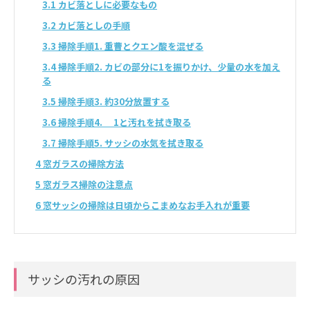
3.1
カビ落としに必要なもの
3.2
カビ落としの手順
3.3
掃除手順1. 重曹とクエン酸を混ぜる
3.4
掃除手順2. カビの部分に1を振りかけ、少量の水を加え
る
3.5
掃除手順3. 約30分放置する
3.6
掃除手順4. 1と汚れを拭き取る
3.7
掃除手順5. サッシの水気を拭き取る
4
窓ガラスの掃除方法
5
窓ガラス掃除の注意点
6
窓サッシの掃除は日頃からこまめなお手入れが重要
サッシの汚れの原因