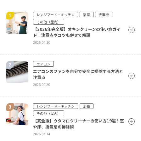
その他（屋外）
放置するとカビの原因に！窓の結露対策について
レンジフード・キッチン
浴室
洗濯機
徹底解説
その他（屋内）
2026.01.08
【2026年完全版】オキシクリーンの使い方ガイ
ド！注意点やコツも併せて解説
2025.04.10
その他（屋外）
マンション暮らしの方必見！ベランダ掃除の手順
と注意点などをご紹介
エアコン
2025.12.08
エアコンのファンを自分で安全に掃除する方法と
注意点
2026.04.20
その他（屋外）
排水管の洗浄方法は？高圧洗浄が詰まりに効果的
な理由や普段のお手入れを解説！
レンジフード・キッチン
浴室
2024.10.09
その他（屋内）
【完全版】ウタマロクリーナーの使い方19選！窓
や床、換気扇の掃除術
2026.07.14
その他（屋外）