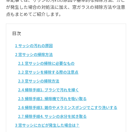
が発生した場合の対処法に加え、窓ガラスの掃除方法や注意
点もまとめてご紹介します。
目次
1
サッシの汚れの原因
2
窓サッシの掃除方法
2.1
窓サッシの掃除に必要なもの
2.2
窓サッシを掃除する際の注意点
2.3
窓サッシの掃除方法
2.4
掃除手順1. ブラシで汚れを掃く
2.5
掃除手順2. 掃除機で汚れを吸い取る
2.6
掃除手順3. 雑巾やメラミンスポンジでこすり洗いする
2.7
掃除手順4. サッシの水分を拭き取る
3
窓サッシにカビが発生した場合は？