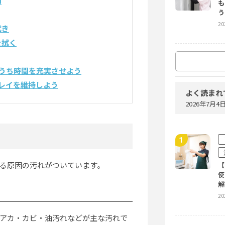
剤
も
う
20
拭き
を拭く
うち時間を充実させよう
放
策
レイを維持しよう
よく読まれ
20
2026年7月
マ
掃
20
る原因の汚れがついています。
【
使
解
20
窓
アカ・カビ・油汚れなどが主な汚れで
利