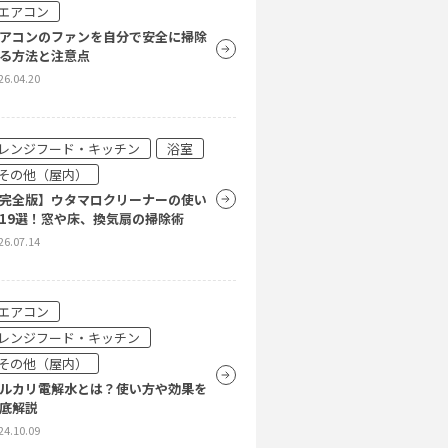
25.12.08
エアコン
アコンのファンを自分で安全に掃除
る方法と注意点
26.04.20
その他（屋外）
水管の洗浄方法は？高圧洗浄が詰ま
に効果的な理由や普段のお手入れを
説！
レンジフード・キッチン
浴室
24.10.09
その他（屋内）
完全版】ウタマロクリーナーの使い
19選！窓や床、換気扇の掃除術
その他（屋外）
26.07.14
軒家の方必見！カーポートの屋根の
除方法をご紹介
21.04.13
エアコン
レンジフード・キッチン
その他（屋内）
ルカリ電解水とは？使い方や効果を
底解説
24.10.09