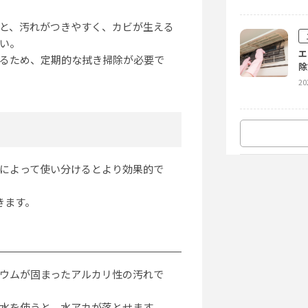
と、汚れがつきやすく、カビが生える
い。
エ
るため、定期的な拭き掃除が必要で
除
20
オ
に
によって使い分けるとより効果的で
20
きます。
エ
ア
20
ウムが固まったアルカリ性の汚れで
水を使うと、水アカが落とせます。