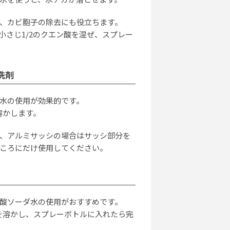
ス
、カビ胞子の除去にも役立ちます。
す
て小さじ1/2のクエン酸を混ぜ、スプレー
20
洗剤
セ
水の使用が効果的です。
目
溶かします。
20
、アルミサッシの場合はサッシ部分を
ころにだけ使用してください。
エ
た
20
酸ソーダ水の使用がおすすめです。
1を溶かし、スプレーボトルに入れたら完