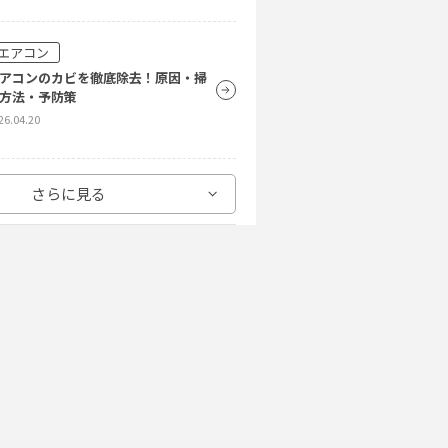
エアコン
アコンのカビを徹底除去！原因・掃
方法・予防策
26.04.20
洗濯機
さらに見る
キシクリーンで洗濯槽をピカピカ
！オキシ漬けのやり方をご紹介！
24.10.09
エアコン
アコン掃除は意外と簡単！自分でエ
コンを掃除する方法を徹底解説
26.04.20