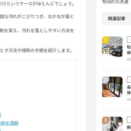
布団のお洗濯
だけというケースがほとんどでしょう。
固な汚れがこびりつき、なかなか落と
関連記事
剤を変え、汚れを落としやすい方法を
駐
とす方法や掃除の手順を紹介します。
掃
20
長
掃
20
剤
果的な洗剤
網