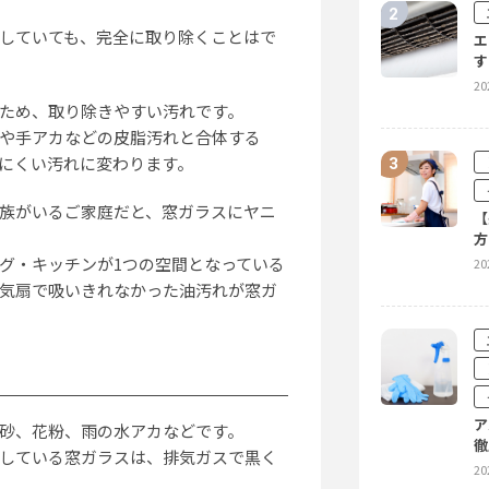
20
していても、完全に取り除くことはで
エ
す
20
ため、取り除きやすい汚れです。
排
や手アカなどの皮脂汚れと合体する
り
解
にくい汚れに変わります。
20
族がいるご家庭だと、窓ガラスにヤニ
【
方
グ・キッチンが1つの空間となっている
20
一
気扇で吸いきれなかった油汚れが窓ガ
掃
20
ア
砂、花粉、雨の水アカなどです。
徹
している窓ガラスは、排気ガスで黒く
20