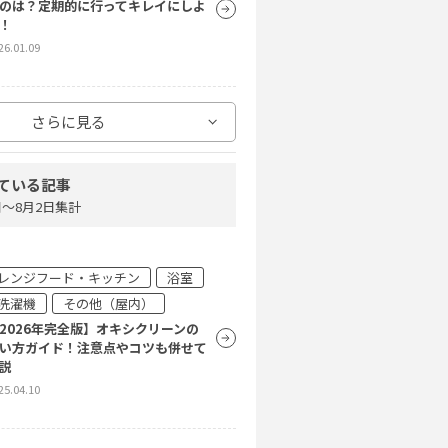
のは？定期的に行ってキレイにしよ
！
26.01.09
その他（屋外）
さらに見る
置するとカビの原因に！窓の結露対
について徹底解説
ている記事
26.01.08
4日〜8月2日集計
その他（屋外）
レンジフード・キッチン
浴室
ンション暮らしの方必見！ベランダ
除の手順と注意点などをご紹介
洗濯機
その他（屋内）
25.12.08
2026年完全版】オキシクリーンの
い方ガイド！注意点やコツも併せて
説
25.04.10
その他（屋外）
サッシの掃除は簡単！掃除方法や便
アイテムを紹介