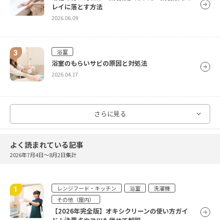
レイに落とす方法
2026.06.09
浴室
浴室のもらいサビの原因と対処法
2026.04.17
浴室
さらに見る
浴室の床をピカピカに！汚れのタイプ別掃除方法
2026.04.13
よく読まれている記事
2026年7月4日〜8月2日集計
浴室
鏡の水アカは簡単に落とせる！原因とお掃除方法
レンジフード・キッチン
浴室
洗濯機
をご紹介
その他（屋内）
2026.04.05
【2026年完全版】オキシクリーンの使い方ガイ