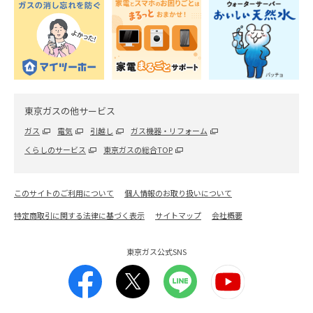
レンジフード・キッチン
ステンレスシンクのサビはどう落とす？落とし方
と予防策を紹介
2026.06.26
東京ガスの他サービス
レンジフード・キッチン
セスキ炭酸ソーダと重曹は何が違う？目的や使い
ガス
電気
引越し
ガス機器・リフォーム
分けについて解説
くらしのサービス
東京ガスの総合TOP
2023.10.12
このサイトのご利用について
個人情報のお取り扱いについて
エアコン
特定商取引に関する法律に基づく表示
サイトマップ
会社概要
エアコンの室外機はどうやって掃除したらいい？掃
除方法を徹底解説！
東京ガス公式SNS
2026.04.20