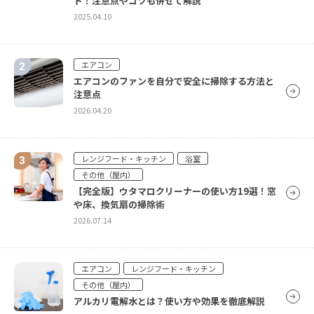
ド！注意点やコツも併せて解説
2025.04.10
浴室
場所別にご紹介！ユニットバスの効果的な掃除方
法や必要なものとは
エアコン
2026.01.08
エアコンのファンを自分で安全に掃除する方法と
注意点
2026.04.20
浴室
浴槽の水アカを簡単に落とす5つの方法
2025.12.08
レンジフード・キッチン
浴室
その他（屋内）
【完全版】ウタマロクリーナーの使い方19選！窓
浴室
や床、換気扇の掃除術
浴槽汚れの原因は皮脂汚れと水アカ！汚れ別の掃
2026.07.14
除方法を紹介
2025.12.08
エアコン
レンジフード・キッチン
その他（屋内）
アルカリ電解水とは？使い方や効果を徹底解説