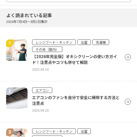
プロによるエアコンクリーニング内容を大公開！
蓄積された内部のカビや油汚れがピカピカキレ
イに
よく読まれている記事
2026.04.20
2026年7月4日〜8月2日集計
エアコン
レンジフード・キッチン
浴室
洗濯機
エアコンから水漏れ！？原因とすぐにできる対策
その他（屋内）
をご紹介
【2026年完全版】オキシクリーンの使い方ガイ
2026.04.20
ド！注意点やコツも併せて解説
2025.04.10
エアコン
賃貸のエアコンクリーニングはした方がいい？賃
エアコン
貸のエアコンのクリーニングや故障の場合の対応
エアコンのファンを自分で安全に掃除する方法と
方法をご紹介
注意点
2026.04.20
2026.04.20
エアコン
レンジフード・キッチン
浴室
エアコンのドレンパンが汚れる原因と掃除方法