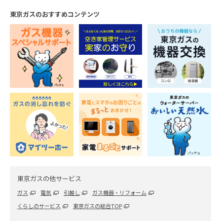
のやり方をご紹介！
東京ガスのおすすめコンテンツ
2024.10.09
エアコン
エアコン掃除は意外と簡単！自分でエアコンを掃
除する方法を徹底解説
2026.04.20
レンジフード・キッチン
ステンレスシンクのサビはどう落とす？落とし方
と予防策を紹介
2026.06.26
東京ガスの他サービス
レンジフード・キッチン
セスキ炭酸ソーダと重曹は何が違う？目的や使い
ガス
電気
引越し
ガス機器・リフォーム
分けについて解説
くらしのサービス
東京ガスの総合TOP
2023.10.12