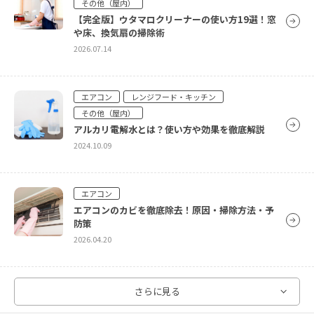
その他（屋内）
2026.04.20
【完全版】ウタマロクリーナーの使い方19選！窓
や床、換気扇の掃除術
2026.07.14
エアコン
エアコン電気代を賢く抑える方法を紹介
エアコン
レンジフード・キッチン
2026.04.20
その他（屋内）
アルカリ電解水とは？使い方や効果を徹底解説
2024.10.09
エアコン
エアコンのカビを徹底除去！原因・掃除方法・予
防策
2026.04.20
洗濯機
さらに見る
オキシクリーンで洗濯槽をピカピカに！オキシ漬け